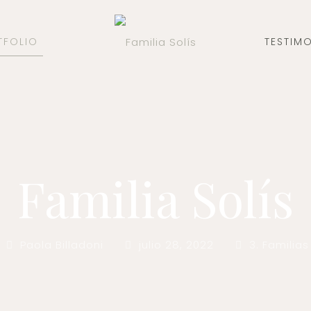
TFOLIO
TESTIM
Familia Solís
Paola Billadoni
julio 28, 2022
3. Familias